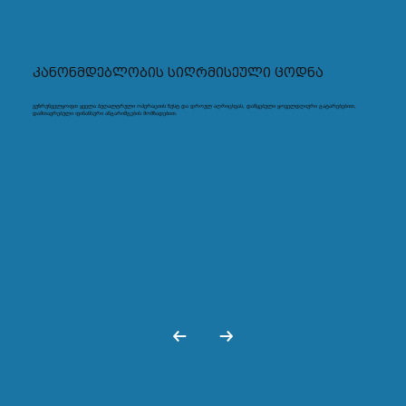
კანონმდებლობის სიღრმისეული ცოდნა
ვუზრუნველყოფთ ყველა ბუღალტრული ოპერაციის ზუსტ და დროულ აღრიცხვას, დაწყებული ყოველდღიური გატარებებით,
დამთავრებული ფინანსური ანგარიშგების მომზადებით.