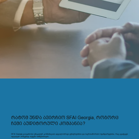
რატომ უნდა ავირჩიო SFAI Georgia, როგორც
ჩემი აუდიტორული კომპანია?
SFAI Georgia გთავაზობთ უნიკალურ კომბინაციას ადგილობრივი ექსპერტიზისა და საერთაშორისო სტანდარტებისა, რაც გვაქცევს
იდეალურ არჩევნად თქვენი ბიზნესისთვის: