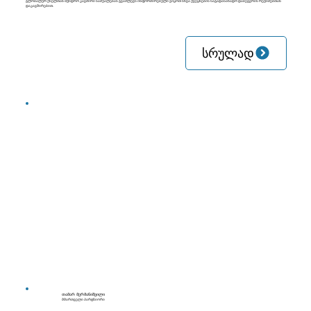
გლობალურ ქსელთან მჭიდრო კავშირი საშუალებას გვაძლევს ინფორმირებული ვიყოთ სხვა ქვეყნების საგადასახადო დაბეგვრის რეჟიმებთან
დაკავშირებით.
სრულად
თამარ მერმანიშვილი
მმართველი პარტნიორი