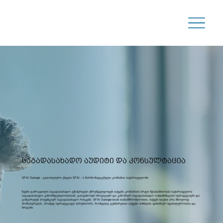
საგადასახადო აუდიტი და კონსულტაცია
SFAI Georgia - გლობალური ქსელი SFAI - ს წარმომადგენელი კომპანია საქართველოში
ჩვენი გამოცდილი საგადასახადო ექსპერტები უზრუნველყოფენ თქვენი კომპანიის სრულ შესაბამისობას საქართველოს
საგადასახადო კანონმდებლობასთან, გთავაზობენ ინოვაციურ და კანონიერ საგადასახადო ოპტიმიზაციის სტრატეგიებს და
გიმცირებენ პოტენციურ საგადასახადო რისკებს. SFAI Georgia-სთან თანამშრომლობით, თქვენ იღებთ არა მხოლოდ
მომსახურებას, არამედ სტრატეგიულ პარტნიორს, რომელიც გეხმარებათ თქვენი ბიზნესის ფინანსურ სტაბილურობასა და
ზრდაში.