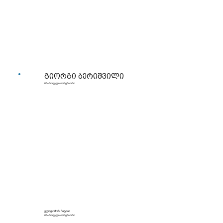
გიორგი ბერიშვილი
მმართველი პარტნიორი
ვლადიმირ ჩიტაია
მმართველი პარტნიორი