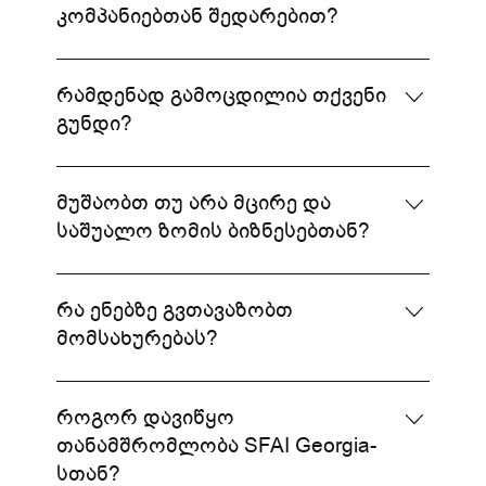
მომსახურებას და სხვა ბიზნეს
კომპანიებთან შედარებით?
საკონსულტაციო მომსახურებას.
ჩვენ გთავაზობთ ადგილობრივი
ექსპერტიზისა და საერთაშორისო
რამდენად გამოცდილია თქვენი
გამოცდილების უნიკალურ კომბინაციას,
გუნდი?
რომელიც მხარდაჭერილია SFAI-ს
გლობალური ქსელით.
ჩვენი გუნდი შედგება
მაღალკვალიფიციური
მუშაობთ თუ არა მცირე და
პროფესიონალებისგან მრავალწლიანი
საშუალო ზომის ბიზნესებთან?
გამოცდილებით როგორც ადგილობრივ,
ისე საერთაშორისო ბაზარზე.
დიახ, ჩვენ ვემსახურებით ყველა ზომის
ბიზნესს, დაწყებული მცირე
რა ენებზე გვთავაზობთ
საწარმოებიდან, მსხვილ
მომსახურებას?
კორპორაციებამდე.
ჩვენ გთავაზობთ მომსახურებას ქართულ,
ინგლისურ და რუსულ ენებზე.
როგორ დავიწყო
თანამშრომლობა SFAI Georgia-
სთან?