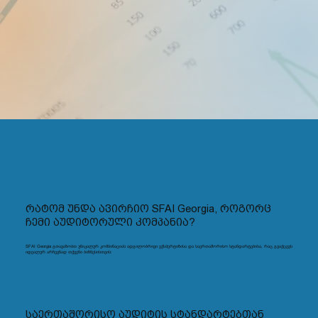
რატომ უნდა ავირჩიო SFAI Georgia, როგორც
ჩემი აუდიტორული კომპანია?
SFAI Georgia გთავაზობთ უნიკალურ კომბინაციას ადგილობრივი ექსპერტიზისა და საერთაშორისო სტანდარტებისა, რაც გვაქცევს
იდეალურ არჩევნად თქვენი ბიზნესისთვის:
საერთაშორისო აუდიტის სტანდარტებთან