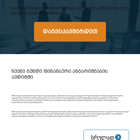
გამოგვიგზავნეთ შეტყობინება და ჩვენი კონსულტანტი
მალე დაგიკავშირდებათ
დაგვიკავშირდით
ჩვენი გუნდი ფინანსური ანგარიშგების
აუდიტში
SFAI Georgia-ს ფინანსური ანგარიშგების აუდიტის გუნდი აერთიანებს მაღალკვალიფიციურ პროფესიონალებს, რომლებიც ფლობენ როგორც
ადგილობრივი ბაზრის სიღრმისეულ ცოდნას, ისე საერთაშორისო გამოცდილებას. ჩვენი სერტიფიცირებული აუდიტორები, ფინანსური
ანალიტიკოსები და დარგის ექსპერტები მუდმივად ვითარდებიან და იყენებენ ინოვაციურ მიდგომებს კლიენტების მრავალფეროვანი
საჭიროებების დასაკმაყოფილებლად.
SFAI-ს გლობალურ ქსელთან მჭიდრო კავშირი უზრუნველყოფს ჩვენი გუნდის წვდომას უახლეს მეთოდოლოგიებსა და საუკეთესო პრაქტიკაზე. ჩვენი
გუნდის ერთიანობა, პროფესიონალიზმი და ეთიკური სტანდარტების მკაცრი დაცვა გარანტიაა იმისა, რომ თქვენი ფინანსური ანგარიშგების
აუდიტი ჩატარდება უმაღლესი ხარისხით, ობიექტურად და თქვენი ბიზნესის სპეციფიკის გათვალისწინებით.
სრულად