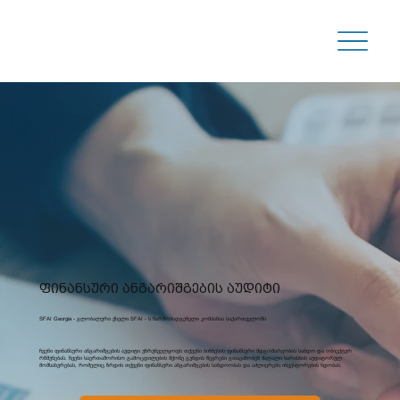
ფინანსური ანგარიშგების აუდიტი
SFAI Georgia - გლობალური ქსელი SFAI - ს წარმომადგენელი კომპანია საქართველოში
ჩვენი ფინანსური ანგარიშგების აუდიტი უზრუნველყოფს თქვენი ბიზნესის ფინანსური მდგომარეობის სანდო და ობიექტურ
რწმუნებას. ჩვენი საერთაშორისო გამოცდილების მქონე გუნდის წევრები გთავაზობენ მაღალი ხარისხის აუდიტორულ
მომსახურებას, რომელიც ზრდის თქვენი ფინანსური ანგარიშგების სანდოობას და აძლიერებს ინვესტორების ნდობას.